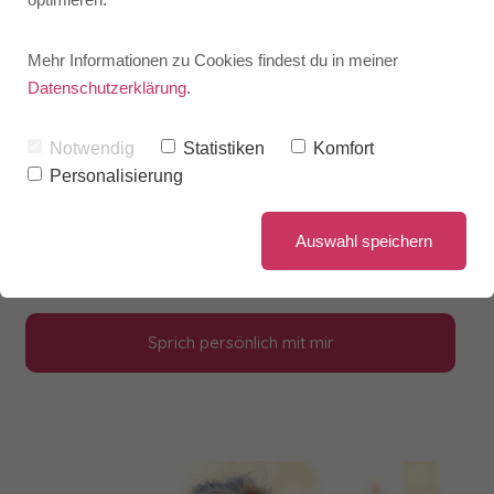
gewachsen ist und die das
auch im Sprechen
Mehr Informationen zu Cookies findest du in meiner
Datenschutzerklärung
.
verkörpern wollen. In
Notwendig
Statistiken
Komfort
Gesprächen, Präsentationen
Personalisierung
und bei öffentlichen
Auswahl speichern
Auftritten.
Sprich persönlich mit mir