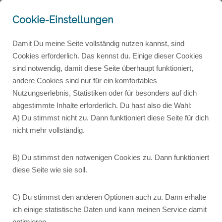
Cookie-Einstellungen
Damit Du meine Seite vollständig nutzen kannst, sind
Cookies erforderlich. Das kennst du. Einige dieser Cookies
sind notwendig, damit diese Seite überhaupt funktioniert,
Verkörperte Sichtbarkeit
andere Cookies sind nur für ein komfortables
Nutzungserlebnis, Statistiken oder für besonders auf dich
abgestimmte Inhalte erforderlich. Du hast also die Wahl:
Sprich sichtbar, klar, präsent
A) Du stimmst nicht zu. Dann funktioniert diese Seite für dich
nicht mehr vollständig.
- ohne dich zu verbiegen.
B) Du stimmst den notwenigen Cookies zu. Dann funktioniert
diese Seite wie sie soll.
Ich begleite Menschen,
C) Du stimmst den anderen Optionen auch zu. Dann erhalte
deren berufliche Rolle
ich einige statistische Daten und kann meinen Service damit
optimieren.