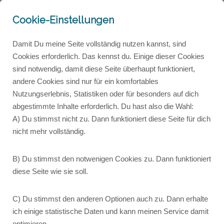
Cookie-Einstellungen
Damit Du meine Seite vollständig nutzen kannst, sind
- Sprech-Briefe für dich-
Cookies erforderlich. Das kennst du. Einige dieser Cookies
sind notwendig, damit diese Seite überhaupt funktioniert,
Willst du in Kontakt bleiben und Post
andere Cookies sind nur für ein komfortables
Nutzungserlebnis, Statistiken oder für besonders auf dich
von mir bekommen? Dann hol dir hier
abgestimmte Inhalte erforderlich. Du hast also die Wahl:
meinen Newsletter!
A) Du stimmst nicht zu. Dann funktioniert diese Seite für dich
nicht mehr vollständig.
Viele Jahre hatte ich einen Brieffreund. Das vermisse ich.
B) Du stimmst den notwenigen Cookies zu. Dann funktioniert
Du vielleicht auch?
diese Seite wie sie soll.
Jedenfalls möchte ich die Tradition des Schreibens hier
C) Du stimmst den anderen Optionen auch zu. Dann erhalte
wieder aufleben lassen und mit dir (und einigen weiteren
ich einige statistische Daten und kann meinen Service damit
Lesern*) meine Gedanken teilen. Natürlich wird es hier
optimieren.