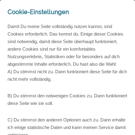
Cookie-Einstellungen
Damit Du meine Seite vollständig nutzen kannst, sind
Wie willst du mit mir arbeiten?
Cookies erforderlich. Das kennst du. Einige dieser Cookies
sind notwendig, damit diese Seite überhaupt funktioniert,
Folgende Möglichkeiten werden am
andere Cookies sind nur für ein komfortables
Nutzungserlebnis, Statistiken oder für besonders auf dich
häufigsten angefragt:
abgestimmte Inhalte erforderlich. Du hast also die Wahl:
A) Du stimmst nicht zu. Dann funktioniert diese Seite für dich
(Andere Anfragen kläre ich gern gemeinsam im
nicht mehr vollständig.
Gespräch
.)
B) Du stimmst den notwenigen Cookies zu. Dann funktioniert
diese Seite wie sie soll.
C) Du stimmst den anderen Optionen auch zu. Dann erhalte
ich einige statistische Daten und kann meinen Service damit
optimieren.