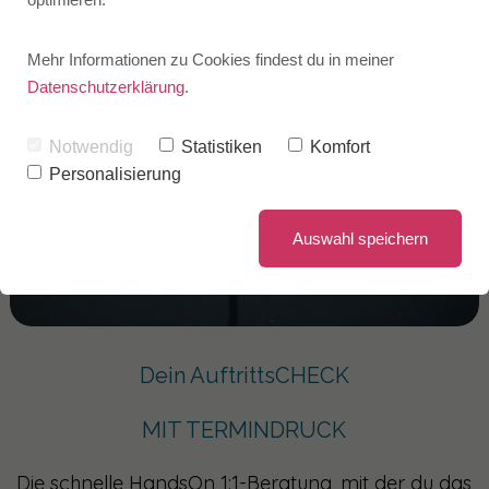
Mehr Informationen zu Cookies findest du in meiner
Datenschutzerklärung
.
Notwendig
Statistiken
Komfort
Personalisierung
Auswahl speichern
Dein AuftrittsCHECK
MIT TERMINDRUCK
Die schnelle HandsOn 1:1-Beratung, mit der du das