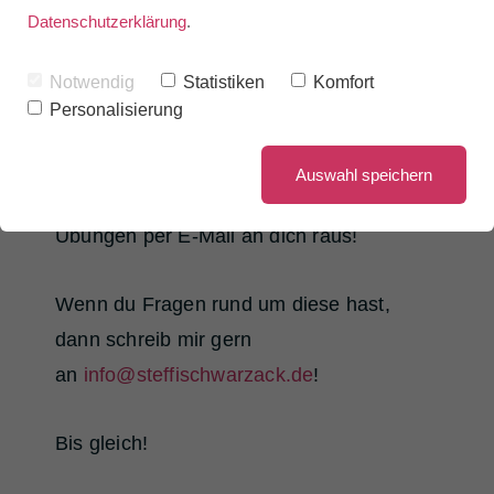
0
Datenschutzerklärung
.
Notwendig
Statistiken
Komfort
Wunderbar! Die Zeit fitter Stimmen kann
Personalisierung
beginnen!
Auswahl speichern
Gerade gehen schon die ersten 2 von 6
Übungen per E-Mail an dich raus!
Wenn du Fragen rund um diese hast,
dann schreib mir gern
an
info@steffischwarzack.de
!
Bis gleich!