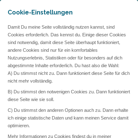
089 - 72 66 92 08
Cookie-Einstellungen
info@steffischwarzack.de
Damit Du meine Seite vollständig nutzen kannst, sind
Cookies erforderlich. Das kennst du. Einige dieser Cookies
sind notwendig, damit diese Seite überhaupt funktioniert,
andere Cookies sind nur für ein komfortables
Nutzungserlebnis, Statistiken oder für besonders auf dich
abgestimmte Inhalte erforderlich. Du hast also die Wahl:
A) Du stimmst nicht zu. Dann funktioniert diese Seite für dich
nicht mehr vollständig.
B) Du stimmst den notwenigen Cookies zu. Dann funktioniert
diese Seite wie sie soll.
[StimmFit] Dankeschön!
C) Du stimmst den anderen Optionen auch zu. Dann erhalte
ich einige statistische Daten und kann meinen Service damit
optimieren.
STEFFI SCHWARZACK
25. APRIL 2017
Mehr Informationen zu Cookies findest du in meiner