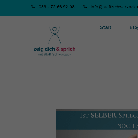
089 - 72 66 92 08
info@steffischwarzack.
Start
Blo