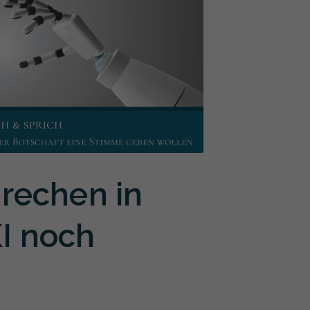
prechen in
KI noch