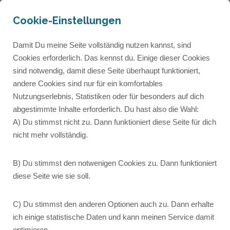
Cookie-Einstellungen
Damit Du meine Seite vollständig nutzen kannst, sind
Cookies erforderlich. Das kennst du. Einige dieser Cookies
sind notwendig, damit diese Seite überhaupt funktioniert,
andere Cookies sind nur für ein komfortables
Autorenseite
Nutzungserlebnis, Statistiken oder für besonders auf dich
abgestimmte Inhalte erforderlich. Du hast also die Wahl:
A) Du stimmst nicht zu. Dann funktioniert diese Seite für dich
Lorem ipsum dolor sit amet, consetetur
nicht mehr vollständig.
sadipscing elitr, sed diam nonumy eirmod tempor
invidunt ut labore et dolore magna aliquyam erat,
B) Du stimmst den notwenigen Cookies zu. Dann funktioniert
sed diam voluptua.
diese Seite wie sie soll.
C) Du stimmst den anderen Optionen auch zu. Dann erhalte
ich einige statistische Daten und kann meinen Service damit
optimieren.