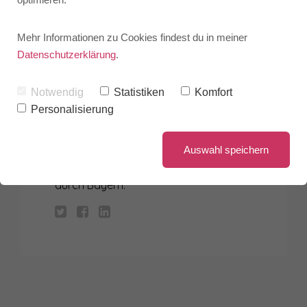
Mehr Informationen zu Cookies findest du in meiner
Datenschutzerklärung
.
MAX MUSTERMANN
Notwendig
Statistiken
Komfort
Personalisierung
Zwei flinke Boxer jagen die quirlige Eva
und ihren Mops durch Sylt. Franz jagt
Auswahl speichern
im komplett verwahrlosten
Taxi
quer
durch Bayern.