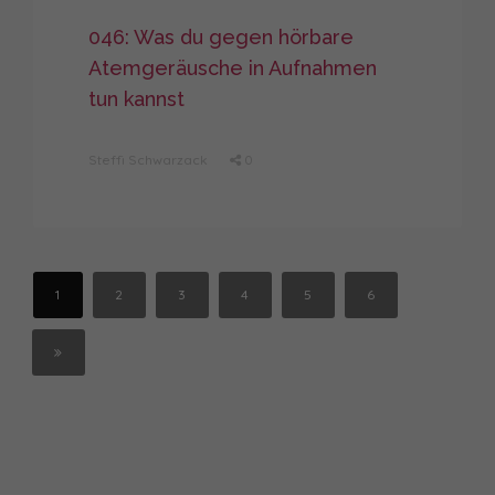
046: Was du gegen hörbare
Atemgeräusche in Aufnahmen
tun kannst
Steffi Schwarzack
0
1
2
3
4
5
6