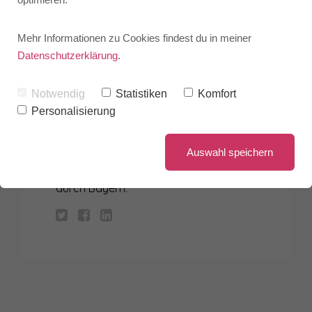
Mehr Informationen zu Cookies findest du in meiner
Datenschutzerklärung
.
MAX MUSTERMANN
Notwendig
Statistiken
Komfort
Personalisierung
Zwei flinke Boxer jagen die quirlige Eva
und ihren Mops durch Sylt. Franz jagt
Auswahl speichern
im komplett verwahrlosten
Taxi
quer
durch Bayern.