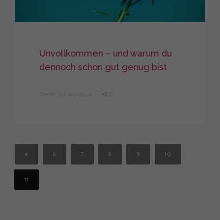
Unvollkommen – und warum du
dennoch schon gut genug bist
Steffi Schwarzack
0
6
7
8
9
10
11