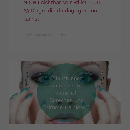
NICHT sichtbar sein willst – und
23 Dinge, die du dagegen tun
kannst
Steffi Schwarzack
0