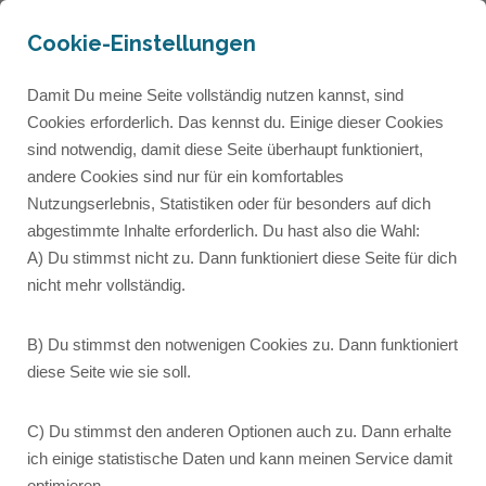
Cookie-Einstellungen
Damit Du meine Seite vollständig nutzen kannst, sind
Cookies erforderlich. Das kennst du. Einige dieser Cookies
sind notwendig, damit diese Seite überhaupt funktioniert,
andere Cookies sind nur für ein komfortables
Autorenseite
Nutzungserlebnis, Statistiken oder für besonders auf dich
abgestimmte Inhalte erforderlich. Du hast also die Wahl:
A) Du stimmst nicht zu. Dann funktioniert diese Seite für dich
Lorem ipsum dolor sit amet, consetetur
nicht mehr vollständig.
sadipscing elitr, sed diam nonumy eirmod tempor
invidunt ut labore et dolore magna aliquyam erat,
B) Du stimmst den notwenigen Cookies zu. Dann funktioniert
sed diam voluptua.
diese Seite wie sie soll.
C) Du stimmst den anderen Optionen auch zu. Dann erhalte
ich einige statistische Daten und kann meinen Service damit
optimieren.