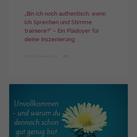
„Bin ich noch authentisch, wenn
ich Sprechen und Stimme
trainiere?“ – Ein Plädoyer für
deine Inszenierung
Steffi Schwarzack
0