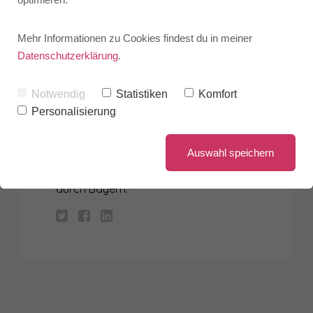
Mehr Informationen zu Cookies findest du in meiner
Datenschutzerklärung
.
MAX MUSTERMANN
Notwendig
Statistiken
Komfort
Personalisierung
Zwei flinke Boxer jagen die quirlige Eva
und ihren Mops durch Sylt. Franz jagt
Auswahl speichern
im komplett verwahrlosten
Taxi
quer
durch Bayern.