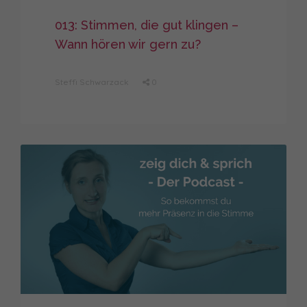
013: Stimmen, die gut klingen –
Wann hören wir gern zu?
Steffi Schwarzack
0