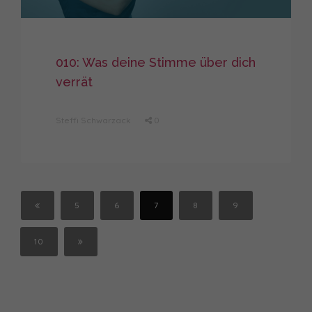
010: Was deine Stimme über dich
verrät
Steffi Schwarzack
0
5
6
7
8
9
10