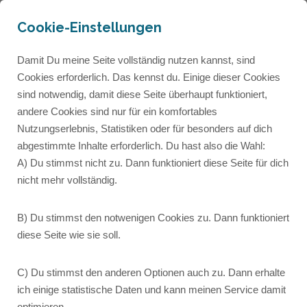
Cookie-Einstellungen
Damit Du meine Seite vollständig nutzen kannst, sind
Cookies erforderlich. Das kennst du. Einige dieser Cookies
sind notwendig, damit diese Seite überhaupt funktioniert,
andere Cookies sind nur für ein komfortables
Autorenseite
Nutzungserlebnis, Statistiken oder für besonders auf dich
abgestimmte Inhalte erforderlich. Du hast also die Wahl:
A) Du stimmst nicht zu. Dann funktioniert diese Seite für dich
Lorem ipsum dolor sit amet, consetetur
nicht mehr vollständig.
sadipscing elitr, sed diam nonumy eirmod tempor
invidunt ut labore et dolore magna aliquyam erat,
B) Du stimmst den notwenigen Cookies zu. Dann funktioniert
sed diam voluptua.
diese Seite wie sie soll.
C) Du stimmst den anderen Optionen auch zu. Dann erhalte
ich einige statistische Daten und kann meinen Service damit
optimieren.