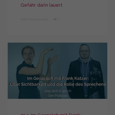
Gefahr darin lauert
Steffi Schwarzack
0