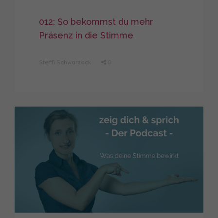
012: So bekommst du mehr
Präsenz in die Stimme
Steffi Schwarzack
0