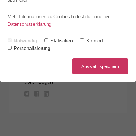
Mehr Informationen zu Cookies findest du in meiner
Datenschutzerklärung
.
MAX MUSTERMANN
Notwendig
Statistiken
Komfort
Personalisierung
Zwei flinke Boxer jagen die quirlige Eva
und ihren Mops durch Sylt. Franz jagt
Auswahl speichern
im komplett verwahrlosten
Taxi
quer
durch Bayern.