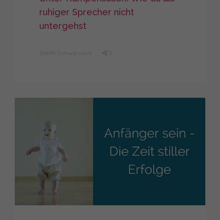
ruhiger Sprecher nicht
untergehst
Steffi Schwarzack
0