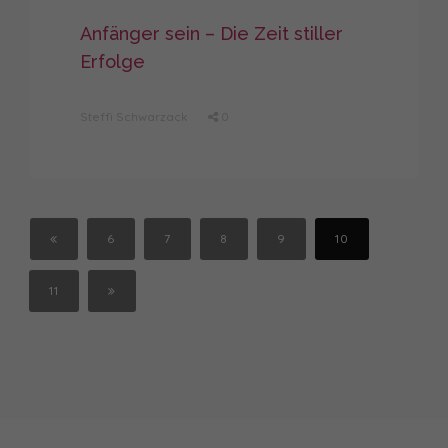
Anfänger sein – Die Zeit stiller
Erfolge
Steffi Schwarzack
0
6
7
8
9
10
11