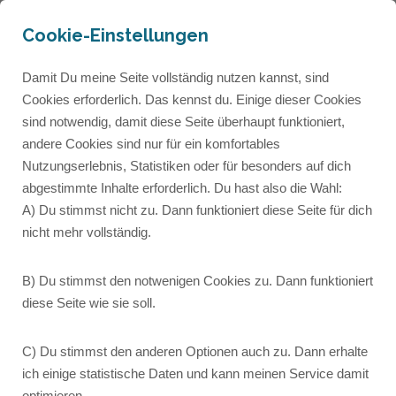
Cookie-Einstellungen
Damit Du meine Seite vollständig nutzen kannst, sind
Cookies erforderlich. Das kennst du. Einige dieser Cookies
sind notwendig, damit diese Seite überhaupt funktioniert,
andere Cookies sind nur für ein komfortables
Autorenseite
Nutzungserlebnis, Statistiken oder für besonders auf dich
abgestimmte Inhalte erforderlich. Du hast also die Wahl:
A) Du stimmst nicht zu. Dann funktioniert diese Seite für dich
Lorem ipsum dolor sit amet, consetetur
nicht mehr vollständig.
sadipscing elitr, sed diam nonumy eirmod tempor
invidunt ut labore et dolore magna aliquyam erat,
B) Du stimmst den notwenigen Cookies zu. Dann funktioniert
sed diam voluptua.
diese Seite wie sie soll.
C) Du stimmst den anderen Optionen auch zu. Dann erhalte
ich einige statistische Daten und kann meinen Service damit
optimieren.