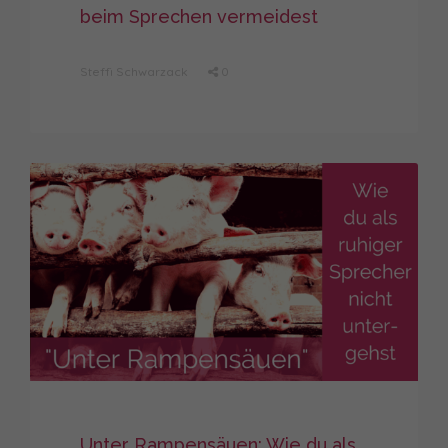
beim Sprechen vermeidest
Steffi Schwarzack
0
Unter Rampensäuen: Wie du als