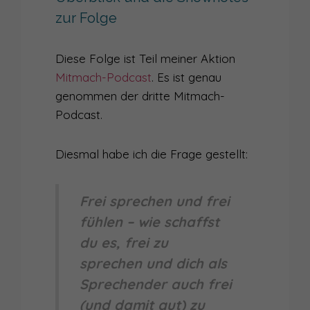
zur Folge
032
NATÜRLICH SCHÖN BEIM AUFTRITT MIT ALEX BROLL
030
WAS ICH IN EINEM JAHR PODCASTING ÜBER SICHTBARKEIT GELERNT HABE
Diese Folge ist Teil meiner Aktion
031
Mitmach-Podcast
. Es ist genau
SIND MÄNNER DIE BESSEREN REDNER?
genommen der dritte Mitmach-
029
IM INTERVIEW: SEBASTIAN WEBER – VOM SCHAUSPIELER ZUM AUFTRITTSCOACH
Podcast.
028
SPEAK UP! DEN MUND AUFMACHEN MUSST DU SCHON SELBST
Diesmal habe ich die Frage gestellt:
027
INTERVIEW MIT KATHARINA ZIEGELBAUER – WAS DEINE SPRECHWEISE AUS SICHT DER TCM ÜBER DICH VERRÄT
026
SIND SPRECHTRAININGS FÜR DIE KATZ?
Frei sprechen und frei
fühlen – wie schaffst
025
WARUM DU EIN AUFTRITTSRITUAL BRAUCHST (V.A. ALS INTROVERTIERTER)
du es, frei zu
024
WIRKLICH EINFACH MACHEN?! – WANN EINFACH MACHEN BEI AUFTRITTEN (NICHT) FUNKTIONIERT
sprechen und dich als
Sprechender auch frei
023
SPRECHWEGE MIT SIMONE FÖRSTER „ÜBER SCHÖNHEIT UND AUSSTRAHLUNG FÜR AUFTRITT UND KAMERA“
(und damit gut) zu