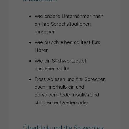
042
AUFTRITTSFALLE 'GUT SEIN WOLLEN'
Wie andere UnternehmerInnen
an ihre Sprechsituationen
041
WARUM DU DEIN PRÄSENTATIONSTRAINING BRAUCHST
rangehen
040
WARUM DER INHALT DOCH ZÄHLT ... UND WIE ES HIER WEITERGEHT
Wie du schreiben solltest fürs
039
SICH ZEIGEN UM JEDEN PREIS - WIE VIEL GLÜCK BRAUCHT DIE SICHTBARKEIT?
Hören
Wie ein Stichwortzettel
038
SICHTBARKEIT IST KEIN SELBSTZWECK - INTERVIEW MIT SANDRA HEIM
aussehen sollte
037
WIE SETZE ICH MICH ALS FRAU IM BUSINESS DURCH?
Dass Ablesen und frei Sprechen
036
auch innerhalb ein und
ÜBER VIELFALT IN DER KOMMUNIKATION ALS FÜHRUNGSKRAFT
derselben Rede möglich sind
035
ALS FRAU IM BUSINESS KOMMUNIZIEREN
statt ein entweder-oder
034
VON DER INNEREN ZUR ÄUSSEREN STIMME - INTERVIEW RICCARDA LARCHER
033
DER FLUCH DES STORYTELLING
Überblick und die Shownotes