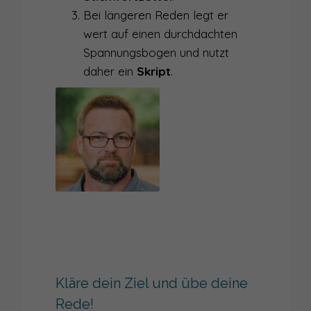
001
WIE WIRD MAN EIN AUTHENTISCHER SPRECHER?
Bei längeren Reden legt er
wert auf einen durchdachten
000
WIE SPRECHER GEBOREN WERDEN
Spannungsbogen und nutzt
daher ein
Skript
.
Kläre dein Ziel und übe deine
Rede!