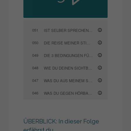
051
IST SELBER SPRECHEN IN ZEITEN VON KI SINNVOLL?
050
DIE REISE MEINER STIMME (EINFLÜSSE AUF DEN STIMMKLANG)
049
DIE 3 BEDINGUNGEN FÜR EINEN ERFOLGREICHEN AUFTRITT
048
WIE DU DEINEN SICHTBARKEITSKATER ÜBERWINDEST
047
WAS DU AUS MEINEM SCHWEIGEN FÜR DEINE SICHTBARKEIT LERNEN KANNST
046
WAS DU GEGEN HÖRBARE ATEMGERÄUSCHE TUN KANNST
045
SO FINDEST DU DEINE STIMME ALS SPRECHER
044
WARUM DU DOMINANTES VERHALTEN LIEBEN MUSST, AUCH WENN DU ANDERS BIST
ÜBERBLICK: In dieser Folge
erfährst du …
043
WIE DIR IMPROTHEATER FÜR AUFTRITTE HILFT