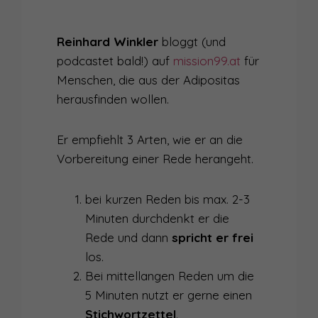
011
WAS DEINE STIMME BEWIRKT - ÜBER DEN EINFLUSS DER STIMME AUF DEN HÖRER
Reinhard Winkler
bloggt (und
010
WAS DEINE STIMME ÜBER DICH VERRÄT
podcastet bald!) auf
mission99.at
für
Menschen, die aus der Adipositas
009
MITMACH-PODCAST
herausfinden wollen.
008
MEIN NACHHALTIGSTER TIPP GEGEN LAMPENFIEBER
Er empfiehlt 3 Arten, wie er an die
007
HILFE, ICH BIN EIN HOCHSTAPLER!
Vorbereitung einer Rede herangeht.
006
GUT GERÜSTET FÜR DIE BÜHNE - ÜBER VERLETZLICHKEIT IM RAMPENLICHT
bei kurzen Reden bis max. 2-3
005
ACHTUNG AUFNAHME! - WIE DU DEINE NATÜRLICHKEIT AM MIKROFON BEHÄLST
Minuten durchdenkt er die
004
WANN MACHT ZUHÖREN SPASS?
Rede und dann
spricht er frei
los.
003
WIE DU DEINE SCHEU VORM ÖFFENTLICHEN SPRECHEN ÜBERWINDEST
Bei mittellangen Reden um die
5 Minuten nutzt er gerne einen
002
WARUM ES KEINE FRAGE DES TALENTS IST, OB DU EIN TOLLER SPRECHER WIRST
Stichwortzettel
.