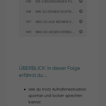
049
DIE 3 BEDINGUNGEN FÜR EINEN ERFOLGREICHEN AUFTRITT
048
WIE DU DEINEN SICHTBARKEITSKATER ÜBERWINDEST
047
WAS DU AUS MEINEM SCHWEIGEN FÜR DEINE SICHTBARKEIT LERNEN KANNST
046
WAS DU GEGEN HÖRBARE ATEMGERÄUSCHE TUN KANNST
045
SO FINDEST DU DEINE STIMME ALS SPRECHER
044
WARUM DU DOMINANTES VERHALTEN LIEBEN MUSST, AUCH WENN DU ANDERS BIST
043
WIE DIR IMPROTHEATER FÜR AUFTRITTE HILFT
ÜBERBLICK: In dieser Folge
042
AUFTRITTSFALLE 'GUT SEIN WOLLEN'
erfährst du …
041
WARUM DU DEIN PRÄSENTATIONSTRAINING BRAUCHST
Wie du trotz Aufnahmesituation
040
WARUM DER INHALT DOCH ZÄHLT ... UND WIE ES HIER WEITERGEHT
spontan und locker sprechen
kannst
039
SICH ZEIGEN UM JEDEN PREIS - WIE VIEL GLÜCK BRAUCHT DIE SICHTBARKEIT?