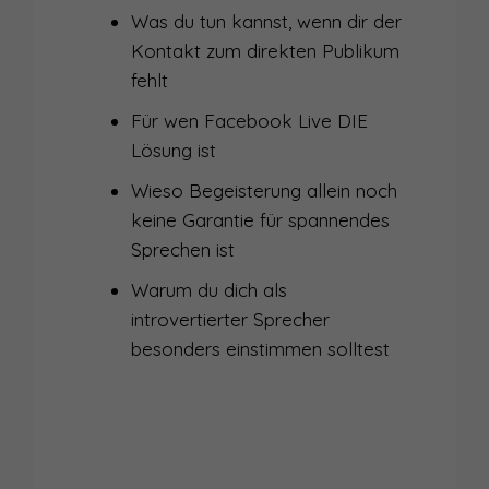
Was du tun kannst, wenn dir der
038
SICHTBARKEIT IST KEIN SELBSTZWECK - INTERVIEW MIT SANDRA HEIM
Kontakt zum direkten Publikum
fehlt
037
WIE SETZE ICH MICH ALS FRAU IM BUSINESS DURCH?
Für wen Facebook Live DIE
036
ÜBER VIELFALT IN DER KOMMUNIKATION ALS FÜHRUNGSKRAFT
Lösung ist
035
ALS FRAU IM BUSINESS KOMMUNIZIEREN
Wieso Begeisterung allein noch
keine Garantie für spannendes
034
VON DER INNEREN ZUR ÄUSSEREN STIMME - INTERVIEW RICCARDA LARCHER
Sprechen ist
033
DER FLUCH DES STORYTELLING
Warum du dich als
032
NATÜRLICH SCHÖN BEIM AUFTRITT MIT ALEX BROLL
introvertierter Sprecher
besonders einstimmen solltest
030
WAS ICH IN EINEM JAHR PODCASTING ÜBER SICHTBARKEIT GELERNT HABE
031
SIND MÄNNER DIE BESSEREN REDNER?
029
IM INTERVIEW: SEBASTIAN WEBER – VOM SCHAUSPIELER ZUM AUFTRITTSCOACH