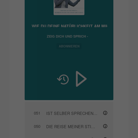
AUFNAHME! - WIE DU DEINE NATÜRLICHKEIT AM MIKROFON BEHÄLS
ZEIG DICH UND SPRICH -
PODCAST FÜR
EXPERTEN*, DIE IHRER
ABONNIEREN
BOTSCHAFT EINE STIMME
GEBEN WOLLEN
051
IST SELBER SPRECHEN IN ZEITEN VON KI SINNVOLL?
050
DIE REISE MEINER STIMME (EINFLÜSSE AUF DEN STIMMKLANG)