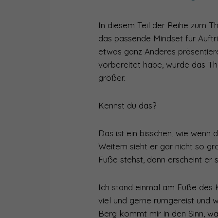
008
MEIN NACHHALTIGSTER 
In diesem Teil der Reihe zum 
007
HILFE, ICH BIN EIN HOC
das passende Mindset für Auftrit
etwas ganz Anderes präsentier
006
GUT GERÜSTET FÜR DIE
vorbereitet habe, wurde das 
005
ACHTUNG AUFNAHME! - 
größer.
004
WANN MACHT ZUHÖREN 
Kennst du das?
003
WIE DU DEINE SCHEU 
Das ist ein bisschen, wie wenn
002
WARUM ES KEINE FRAGE
Weitem sieht er gar nicht so g
001
WIE WIRD MAN EIN AUT
Fuße stehst, dann erscheint er s
000
WIE SPRECHER GEBOR
Ich stand einmal am Fuße des K
viel und gerne rumgereist und w
Berg kommt mir in den Sinn, wäh