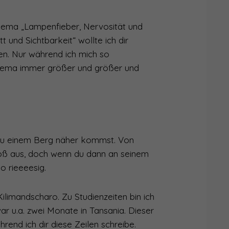
TIPP GEGEN LAMPENFIEBER
Thema „Lampenfieber, Nervosität und
HSTAPLER!
t und Sichtbarkeit“ wollte ich dir
en. Nur während ich mich so
 BÜHNE - ÜBER VERLETZLICHKEIT IM RAMPENLICHT
Thema immer größer und größer und
WIE DU DEINE NATÜRLICHKEIT AM MIKROFON BEHÄLST
SPASS?
VORM ÖFFENTLICHEN SPRECHEN ÜBERWINDEST
 du einem Berg näher kommst. Von
 DES TALENTS IST, OB DU EIN TOLLER SPRECHER WIRST
roß aus, doch wenn du dann an seinem
HENTISCHER SPRECHER?
o rieeeesig.
EN WERDEN
ilimandscharo. Zu Studienzeiten bin ich
ar u.a. zwei Monate in Tansania. Dieser
rend ich dir diese Zeilen schreibe.