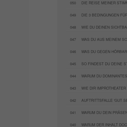
050
DIE REISE MEINER STIM
049
DIE 3 BEDINGUNGEN FÜ
048
WIE DU DEINEN SICHTB
047
WAS DU AUS MEINEM SC
046
WAS DU GEGEN HÖRBAR
045
SO FINDEST DU DEINE 
044
WARUM DU DOMINANTES 
043
WIE DIR IMPROTHEATER 
042
AUFTRITTSFALLE 'GUT S
041
WARUM DU DEIN PRÄSE
040
WARUM DER INHALT DOCH