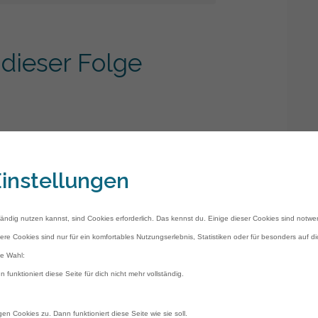
PREIS - WIE VIEL GLÜCK BRAUCHT DIE SICHTBARKEIT?
dieser Folge
 SELBSTZWECK - INTERVIEW MIT SANDRA HEIM
S FRAU IM BUSINESS DURCH?
 KOMMUNIKATION ALS FÜHRUNGSKRAFT
 wieder (negatives) Lampenfieber zu
 KOMMUNIZIEREN
instellungen
ÄUSSEREN STIMME - INTERVIEW RICCARDA LARCHER
funden haben
ELLING
 ich einmal bereist habe 😉
tändig nutzen kannst, sind Cookies erforderlich. Das kennst du. Einige dieser Cookies sind notwe
AUFTRITT MIT ALEX BROLL
nd, was sie nicht sind und wozu sie dir
ere Cookies sind nur für ein komfortables Nutzungserlebnis, Statistiken oder für besonders auf d
die Wahl:
R PODCASTING ÜBER SICHTBARKEIT GELERNT HABE
n funktioniert diese Seite für dich nicht mehr vollständig.
SEREN REDNER?
en Cookies zu. Dann funktioniert diese Seite wie sie soll.