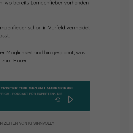
 an, wo bereits Lampenfieber vorhanden
Lampenfieber schon in Vorfeld vermeidet
ässt.
ser Möglichkeit und bin gespannt, was
ge zum Hören:
LTIGSTER TIPP GEGEN LAMPENFIEBER
PRICH - PODCAST FÜR EXPERTEN*, DIE
T EINE STIMME GEBEN WOLLEN
N ZEITEN VON KI SINNVOLL?