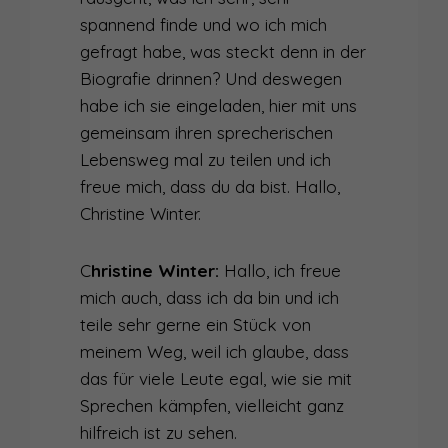
spannend finde und wo ich mich
011
WAS DEINE STIMME BEWIRKT - ÜBER DEN EINFLUSS DER STIMME AUF DEN HÖRER
gefragt habe, was steckt denn in der
Biografie drinnen? Und deswegen
010
WAS DEINE STIMME ÜBER DICH VERRÄT
habe ich sie eingeladen, hier mit uns
009
MITMACH-PODCAST
gemeinsam ihren sprecherischen
Lebensweg mal zu teilen und ich
008
MEIN NACHHALTIGSTER TIPP GEGEN LAMPENFIEBER
freue mich, dass du da bist. Hallo,
007
HILFE, ICH BIN EIN HOCHSTAPLER!
Christine Winter.
006
GUT GERÜSTET FÜR DIE BÜHNE - ÜBER VERLETZLICHKEIT IM RAMPENLICHT
C
hristine Winter:
Hallo, ich freue
mich auch, dass ich da bin und ich
005
ACHTUNG AUFNAHME! - WIE DU DEINE NATÜRLICHKEIT AM MIKROFON BEHÄLST
teile sehr gerne ein Stück von
004
WANN MACHT ZUHÖREN SPASS?
meinem Weg, weil ich glaube, dass
das für viele Leute egal, wie sie mit
003
WIE DU DEINE SCHEU VORM ÖFFENTLICHEN SPRECHEN ÜBERWINDEST
Sprechen kämpfen, vielleicht ganz
002
WARUM ES KEINE FRAGE DES TALENTS IST, OB DU EIN TOLLER SPRECHER WIRST
hilfreich ist zu sehen.