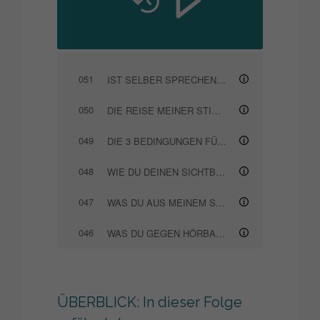
051
IST SELBER SPRECHEN IN ZEITEN VON KI SINNVOLL?
050
DIE REISE MEINER STIMME (EINFLÜSSE AUF DEN STIMMKLANG)
049
DIE 3 BEDINGUNGEN FÜR EINEN ERFOLGREICHEN AUFTRITT
048
WIE DU DEINEN SICHTBARKEITSKATER ÜBERWINDEST
047
WAS DU AUS MEINEM SCHWEIGEN FÜR DEINE SICHTBARKEIT LERNEN KANNST
046
WAS DU GEGEN HÖRBARE ATEMGERÄUSCHE TUN KANNST
045
SO FINDEST DU DEINE STIMME ALS SPRECHER
044
WARUM DU DOMINANTES VERHALTEN LIEBEN MUSST, AUCH WENN DU ANDERS BIST
ÜBERBLICK: In dieser Folge