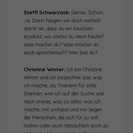
001
WIE WIRD MAN EIN AUTHENTISCHER SPRECHER?
Steffi Schwarzack:
Genau. Schön.
000
WIE SPRECHER GEBOREN WERDEN
Ja. Dann fangen wir doch einfach
damit an, dass du ein bisschen
erzählst, wo stehst du denn heute?
Was machst du? Was machst du
auch sprecherisch? Wer bist du?
Christine Winter:
Ich bin Christine
Winter und ich bezeichne das, was
ich mache, als Trainerin für stille
Stärken, weil ich auf der Suche war
nach etwas, was so alles, was ich
mache, mit umfasst und mir liegen
die Menschen, die sich für zu still
halten oder auch tatsächlich auch zu