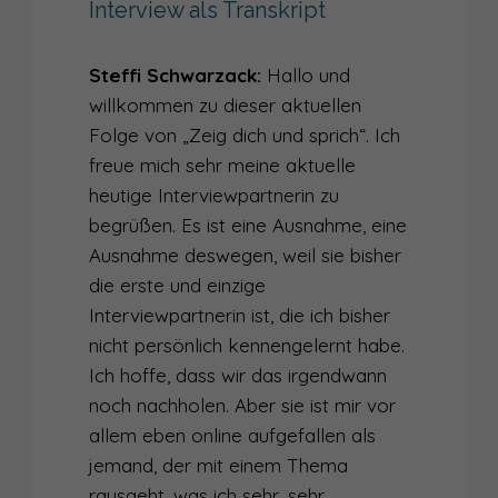
Interview als Transkript
022
SPRECHWEGE MIT KATJA KLEE – MIT EINER PERSÖNLICHEN GESCHICHTE SICHTBAR WERDEN
021
SPRECHWEGE MIT GORDON SCHÖNWÄLDER „DER SPRUNG VOM SPRECHER ZUM STORYTELLING“
Steffi Schwarzack:
Hallo und
willkommen zu dieser aktuellen
020
SPRECHWEGE MIT CHRISTINE WINTER „VON SPRECHBLOCKADEN ZUR KOMMUNIKATIONSTRAINERIN“
Folge von „Zeig dich und sprich“. Ich
019
SPRECHWEGE MIT SHAILIA STEPHENS „IST DIE ZEIT REIF, DEINE SICHERHEITSNETZE HINTER DIR ZU LASSEN?“
freue mich sehr meine aktuelle
heutige Interviewpartnerin zu
018
MITMACH-PODCAST: ABLESEN, MIT STICHWORTEN ODER FREI SPRECHEN? WIE GELINGT SPRECHEN AM BESTEN?
begrüßen. Es ist eine Ausnahme, eine
Ausnahme deswegen, weil sie bisher
017
KLARHEIT STATT LABERN: SO KOMMST DU AUF DEN PUNKT!
die erste und einzige
016
WARUM FÜLLWÖRTER ÄHM NÜTZLICH SIND UND WIE DU SIE DENNOCH VERMEIDEN KANNST
Interviewpartnerin ist, die ich bisher
nicht persönlich kennengelernt habe.
015
WARUM DU UNBEDINGT FREI SPRECHEN SOLLTEST - UND WELCHE GEFAHR DARIN LAUERT
Ich hoffe, dass wir das irgendwann
014
IM GESPRÄCH MIT FRANK KATZER – ÜBER SICHTBARKEIT UND SPRECHEN IM BUSINESS
noch nachholen. Aber sie ist mir vor
allem eben online aufgefallen als
013
STIMMEN, DIE GUT KLINGEN - WANN HÖREN WIR GERN ZU?
jemand, der mit einem Thema
012
rausgeht, was ich sehr, sehr
SO BEKOMMST DU MEHR PRÄSENZ IN DIE STIMME