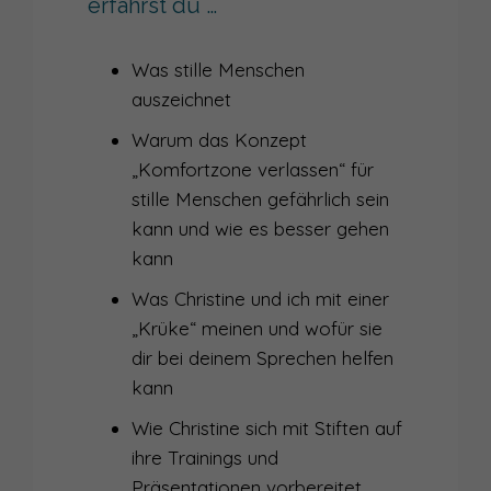
erfährst du …
043
WIE DIR IMPROTHEATER FÜR AUFTRITTE HILFT
042
AUFTRITTSFALLE 'GUT SEIN WOLLEN'
Was stille Menschen
auszeichnet
041
WARUM DU DEIN PRÄSENTATIONSTRAINING BRAUCHST
Warum das Konzept
040
WARUM DER INHALT DOCH ZÄHLT ... UND WIE ES HIER WEITERGEHT
„Komfortzone verlassen“ für
039
SICH ZEIGEN UM JEDEN PREIS - WIE VIEL GLÜCK BRAUCHT DIE SICHTBARKEIT?
stille Menschen gefährlich sein
kann und wie es besser gehen
038
SICHTBARKEIT IST KEIN SELBSTZWECK - INTERVIEW MIT SANDRA HEIM
kann
037
WIE SETZE ICH MICH ALS FRAU IM BUSINESS DURCH?
Was Christine und ich mit einer
„Krüke“ meinen und wofür sie
036
ÜBER VIELFALT IN DER KOMMUNIKATION ALS FÜHRUNGSKRAFT
dir bei deinem Sprechen helfen
035
ALS FRAU IM BUSINESS KOMMUNIZIEREN
kann
Wie Christine sich mit Stiften auf
034
VON DER INNEREN ZUR ÄUSSEREN STIMME - INTERVIEW RICCARDA LARCHER
ihre Trainings und
033
DER FLUCH DES STORYTELLING
Präsentationen vorbereitet