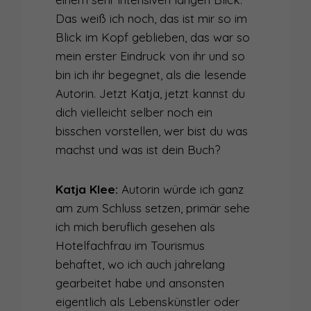
002
WARUM ES KEINE FRAGE DES TALENTS IST, OB DU EIN TOLLER SPRECHER WIRST
Das weiß ich noch, das ist mir so im
Blick im Kopf geblieben, das war so
001
WIE WIRD MAN EIN AUTHENTISCHER SPRECHER?
mein erster Eindruck von ihr und so
000
bin ich ihr begegnet, als die lesende
WIE SPRECHER GEBOREN WERDEN
Autorin. Jetzt Katja, jetzt kannst du
dich vielleicht selber noch ein
bisschen vorstellen, wer bist du was
machst und was ist dein Buch?
Katja Klee:
Autorin würde ich ganz
am zum Schluss setzen, primär sehe
ich mich beruflich gesehen als
Hotelfachfrau im Tourismus
behaftet, wo ich auch jahrelang
gearbeitet habe und ansonsten
eigentlich als Lebenskünstler oder