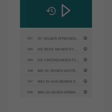
051
IST SELBER SPRECHEN IN ZEITEN VON KI SINNVOLL?
050
DIE REISE MEINER STIMME (EINFLÜSSE AUF DEN STIMMKLANG)
049
DIE 3 BEDINGUNGEN FÜR EINEN ERFOLGREICHEN AUFTRITT
048
WIE DU DEINEN SICHTBARKEITSKATER ÜBERWINDEST
047
WAS DU AUS MEINEM SCHWEIGEN FÜR DEINE SICHTBARKEIT LERNEN KANNST
046
WAS DU GEGEN HÖRBARE ATEMGERÄUSCHE TUN KANNST
045
SO FINDEST DU DEINE STIMME ALS SPRECHER