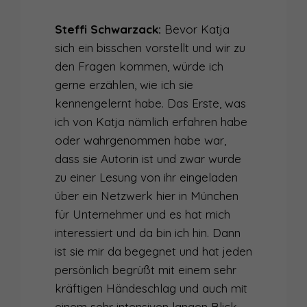
012
SO BEKOMMST DU MEHR PRÄSENZ IN DIE STIMME
Steffi Schwarzack:
Bevor Katja
sich ein bisschen vorstellt und wir zu
011
WAS DEINE STIMME BEWIRKT - ÜBER DEN EINFLUSS DER STIMME AUF DEN HÖRER
den Fragen kommen, würde ich
gerne erzählen, wie ich sie
010
WAS DEINE STIMME ÜBER DICH VERRÄT
kennengelernt habe. Das Erste, was
009
MITMACH-PODCAST
ich von Katja nämlich erfahren habe
oder wahrgenommen habe war,
008
MEIN NACHHALTIGSTER TIPP GEGEN LAMPENFIEBER
dass sie Autorin ist und zwar wurde
007
HILFE, ICH BIN EIN HOCHSTAPLER!
zu einer Lesung von ihr eingeladen
über ein Netzwerk hier in München
006
GUT GERÜSTET FÜR DIE BÜHNE - ÜBER VERLETZLICHKEIT IM RAMPENLICHT
für Unternehmer und es hat mich
interessiert und da bin ich hin. Dann
005
ACHTUNG AUFNAHME! - WIE DU DEINE NATÜRLICHKEIT AM MIKROFON BEHÄLST
ist sie mir da begegnet und hat jeden
004
WANN MACHT ZUHÖREN SPASS?
persönlich begrüßt mit einem sehr
kräftigen Händeschlag und auch mit
003
WIE DU DEINE SCHEU VORM ÖFFENTLICHEN SPRECHEN ÜBERWINDEST
einem sehr intensiven langen Blick.