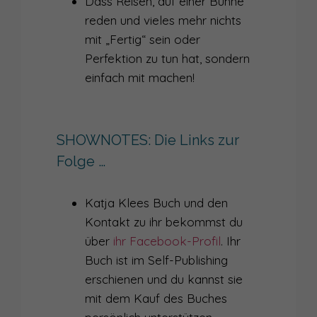
Dass Reisen, auf einer Bühne
reden und vieles mehr nichts
033
DER FLUCH DES STORYTELLING
mit „Fertig“ sein oder
032
NATÜRLICH SCHÖN BEIM AUFTRITT MIT ALEX BROLL
Perfektion zu tun hat, sondern
einfach mit machen!
030
WAS ICH IN EINEM JAHR PODCASTING ÜBER SICHTBARKEIT GELERNT HABE
031
SIND MÄNNER DIE BESSEREN REDNER?
SHOWNOTES: Die Links zur
029
IM INTERVIEW: SEBASTIAN WEBER – VOM SCHAUSPIELER ZUM AUFTRITTSCOACH
Folge …
028
SPEAK UP! DEN MUND AUFMACHEN MUSST DU SCHON SELBST
Katja Klees Buch und den
027
INTERVIEW MIT KATHARINA ZIEGELBAUER – WAS DEINE SPRECHWEISE AUS SICHT DER TCM ÜBER DICH VERRÄT
Kontakt zu ihr bekommst du
026
SIND SPRECHTRAININGS FÜR DIE KATZ?
über
ihr Facebook-Profil
. Ihr
Buch ist im Self-Publishing
025
WARUM DU EIN AUFTRITTSRITUAL BRAUCHST (V.A. ALS INTROVERTIERTER)
erschienen und du kannst sie
024
WIRKLICH EINFACH MACHEN?! – WANN EINFACH MACHEN BEI AUFTRITTEN (NICHT) FUNKTIONIERT
mit dem Kauf des Buches