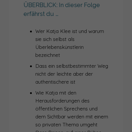
044
WARUM DU DOMINANTES VERHALTEN LIEBEN MUSST, AUCH WENN DU ANDERS BIST
ÜBERBLICK: In dieser Folge
erfährst du …
043
WIE DIR IMPROTHEATER FÜR AUFTRITTE HILFT
042
AUFTRITTSFALLE 'GUT SEIN WOLLEN'
Wer Katja Klee ist und warum
sie sich selbst als
041
WARUM DU DEIN PRÄSENTATIONSTRAINING BRAUCHST
Überlebenskünstlerin
040
WARUM DER INHALT DOCH ZÄHLT ... UND WIE ES HIER WEITERGEHT
bezeichnet
039
SICH ZEIGEN UM JEDEN PREIS - WIE VIEL GLÜCK BRAUCHT DIE SICHTBARKEIT?
Dass ein selbstbestimmter Weg
nicht der leichte aber der
038
SICHTBARKEIT IST KEIN SELBSTZWECK - INTERVIEW MIT SANDRA HEIM
authentischere ist
037
WIE SETZE ICH MICH ALS FRAU IM BUSINESS DURCH?
Wie Katja mit den
Herausforderungen des
036
ÜBER VIELFALT IN DER KOMMUNIKATION ALS FÜHRUNGSKRAFT
öffentlichen Sprechens und
035
ALS FRAU IM BUSINESS KOMMUNIZIEREN
dem Sichtbar werden mit einem
so privaten Thema umgeht
034
VON DER INNEREN ZUR ÄUSSEREN STIMME - INTERVIEW RICCARDA LARCHER