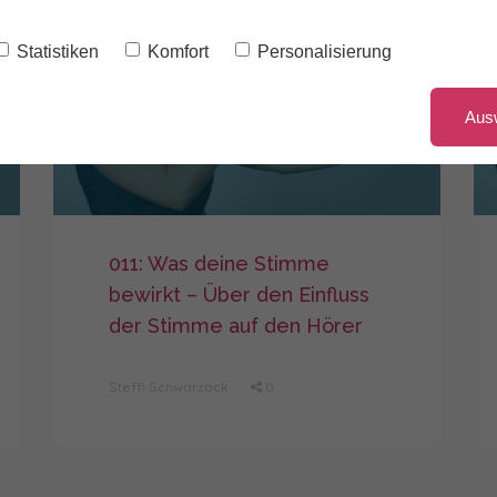
Statistiken
Komfort
Personalisierung
Aus
011: Was deine Stimme
bewirkt – Über den Einfluss
der Stimme auf den Hörer
Steffi Schwarzack
0