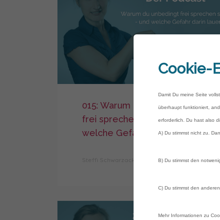
Cookie-E
Damit Du meine Seite volls
015: Warum du unbedingt
überhaupt funktioniert, and
frei sprechen solltest – und
erforderlich. Du hast also 
welche Gefahr darin lauert
A) Du stimmst nicht zu. Dan
Steffi Schwarzack
0
B) Du stimmst den notwenig
C) Du stimmst den anderen 
Mehr Informationen zu Cook