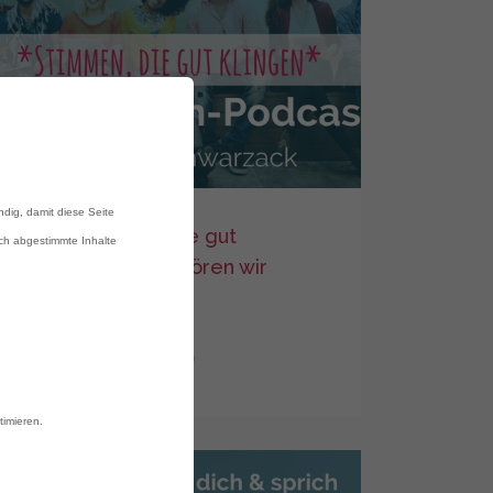
ndig, damit diese Seite
013: Stimmen, die gut
ich abgestimmte Inhalte
klingen – Wann hören wir
gern zu?
Steffi Schwarzack
0
timieren.