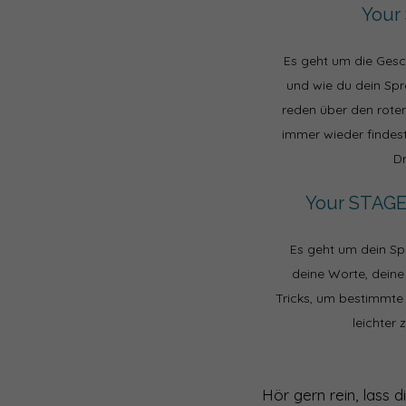
Your
Es geht um die Gesch
und wie du dein Spre
reden über den rote
immer wieder findest
D
Your STAGE
Es geht um dein Sp
deine Worte, dein
Tricks, um bestimmte
leichter 
Hör gern rein, lass 