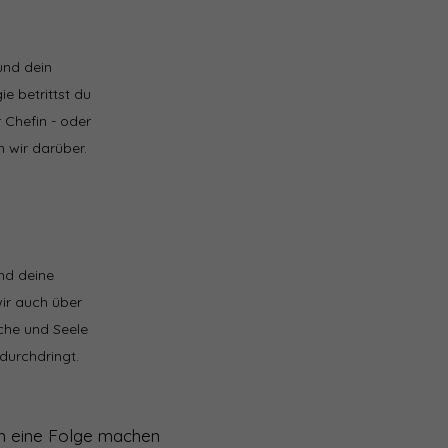
und dein
e betrittst du
 Chefin - oder
n wir darüber.
und deine
ir auch über
yche und Seele
 durchdringt.
ich eine Folge machen