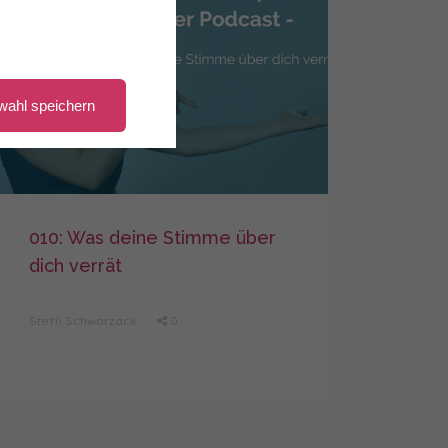
wahl speichern
010: Was deine Stimme über
dich verrät
Steffi Schwarzack
0