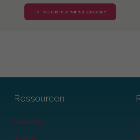
Ja, lass uns miteinander sprechen
Ressourcen
Podcast/ Blog
I
Newsletter
D