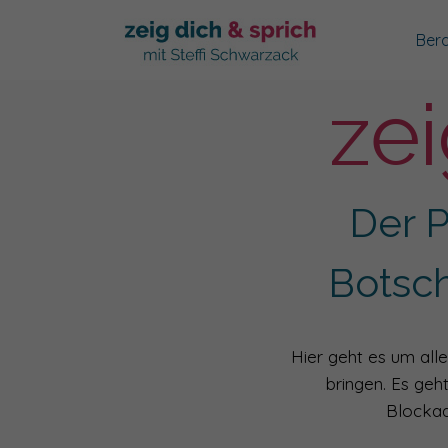
Ber
zei
Der P
Botsc
Hier geht es um alle
bringen. Es geh
Blockad