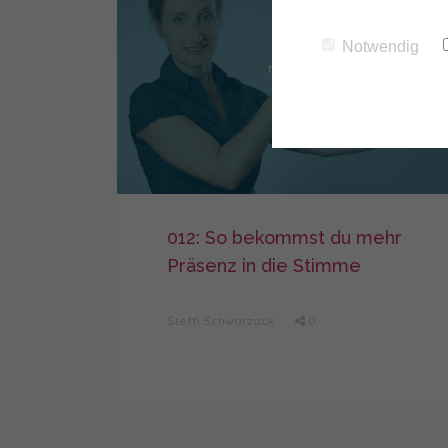
Notwendig
012: So bekommst du mehr
Präsenz in die Stimme
Steffi Schwarzack
0