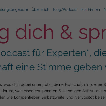
atungsangebote
Über mich
Blog/Podcast
Für Firmen
N
g dich & sp
odcast für Experten*, die
haft eine Stimme geben 
s, was dich dabei unterstützt, deine Botschaft mit deiner 
t darum, was einen entspannten & stimmigen Auftritt aus
en wie Lampenfieber, Selbstzweifel und Nervosität beiseit