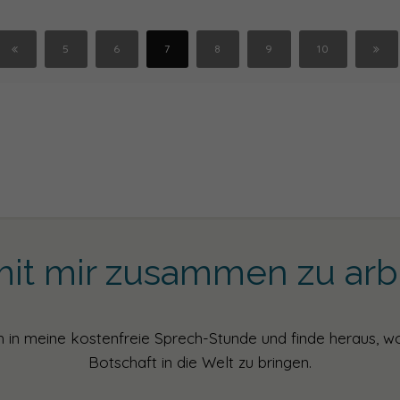
5
6
7
8
9
10
mit mir zusammen zu arb
in meine kostenfreie Sprech-Stunde und finde heraus, w
Botschaft in die Welt zu bringen.