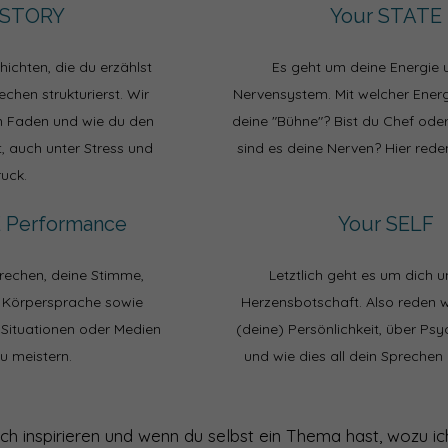
 STORY
Your STATE
ichten, die du erzählst
Es geht um deine Energie 
chen strukturierst. Wir
Nervensystem. Mit welcher Energi
n Faden und wie du den
deine "Bühne"? Bist du Chef oder
, auch unter Stress und
sind es deine Nerven? Hier rede
ruck.
 Performance
Your SELF
rechen, deine Stimme,
Letztlich geht es um dich 
e Körpersprache sowie
Herzensbotschaft. Also reden w
 Situationen oder Medien
(deine) Persönlichkeit, über Ps
zu meistern.
und wie dies all dein Sprechen
dich inspirieren und wenn du selbst ein Thema hast, wozu 