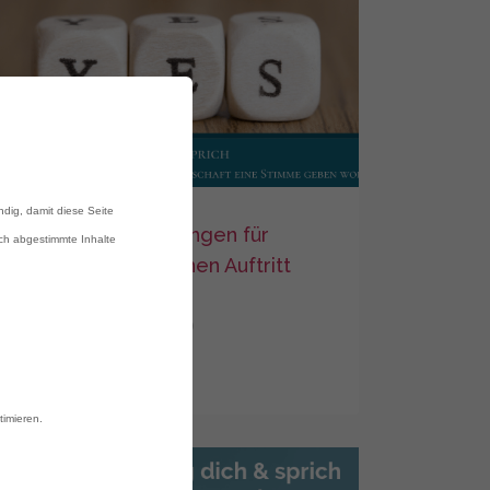
ndig, damit diese Seite
Die drei Bedingungen für
ich abgestimmte Inhalte
einen erfolgreichen Auftritt
Steffi Schwarzack
0
timieren.