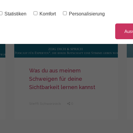
Statistiken
Komfort
Personalisierung
Aus
Was du aus meinem
Schweigen für deine
Sichtbarkeit lernen kannst
Steffi Schwarzack
0