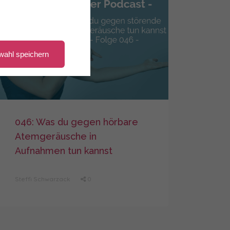
wahl speichern
046: Was du gegen hörbare
Atemgeräusche in
Aufnahmen tun kannst
Steffi Schwarzack
0