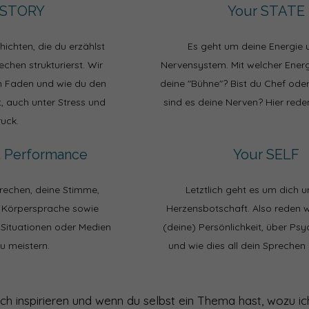
 STORY
Your STATE
ichten, die du erzählst
Es geht um deine Energie 
chen strukturierst. Wir
Nervensystem. Mit welcher Energi
n Faden und wie du den
deine "Bühne"? Bist du Chef oder
, auch unter Stress und
sind es deine Nerven? Hier rede
ruck.
 Performance
Your SELF
rechen, deine Stimme,
Letztlich geht es um dich 
e Körpersprache sowie
Herzensbotschaft. Also reden w
 Situationen oder Medien
(deine) Persönlichkeit, über Ps
zu meistern.
und wie dies all dein Sprechen
dich inspirieren und wenn du selbst ein Thema hast, wozu 