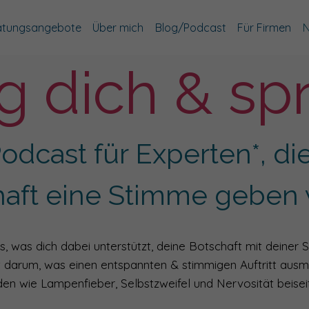
atungsangebote
Über mich
Blog/Podcast
Für Firmen
N
g dich & sp
odcast für Experten*, die
haft eine Stimme geben 
s, was dich dabei unterstützt, deine Botschaft mit deiner 
t darum, was einen entspannten & stimmigen Auftritt aus
en wie Lampenfieber, Selbstzweifel und Nervosität beiseit