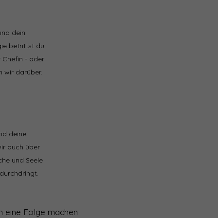
und dein
e betrittst du
 Chefin - oder
n wir darüber.
und deine
ir auch über
yche und Seele
 durchdringt.
ich eine Folge machen