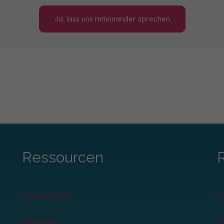
Ja, lass uns miteinander sprechen
Ressourcen
Podcast/ Blog
I
Newsletter
D