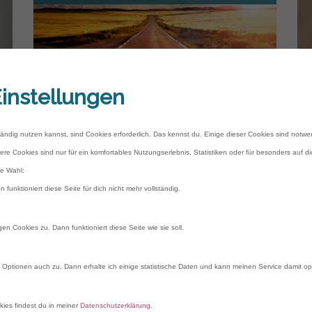
instellungen
tändig nutzen kannst, sind Cookies erforderlich. Das kennst du. Einige dieser Cookies sind notwe
Die Reise (m)einer Stimme
ere Cookies sind nur für ein komfortables Nutzungserlebnis, Statistiken oder für besonders auf d
(Einflüsse auf den
die Wahl:
Stimmklang)
n funktioniert diese Seite für dich nicht mehr vollständig.
Steffi Schwarzack
0
en Cookies zu. Dann funktioniert diese Seite wie sie soll.
Optionen auch zu. Dann erhalte ich einige statistische Daten und kann meinen Service damit op
ies findest du in meiner
Datenschutzerklärung
.