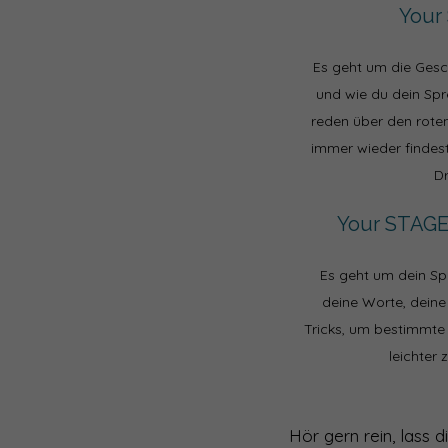
Your
Es geht um die Gesch
und wie du dein Spre
reden über den rote
immer wieder findest
D
Your STAGE
Es geht um dein Sp
deine Worte, dein
Tricks, um bestimmte
leichter 
Hör gern rein, lass 