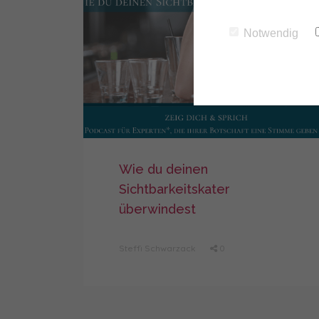
Notwendig
Wie du deinen
Sichtbarkeitskater
überwindest
Steffi Schwarzack
0