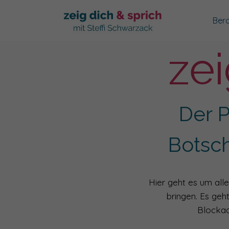
Ber
zei
Der P
Botsc
Hier geht es um alle
bringen. Es geh
Blockad