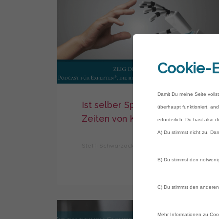
Cookie-E
Damit Du meine Seite volls
Ist selber Sprechen in
überhaupt funktioniert, and
Zeiten von KI noch sinnvoll?
erforderlich. Du hast also 
A) Du stimmst nicht zu. Dan
Steffi Schwarzack
0
B) Du stimmst den notwenig
C) Du stimmst den anderen 
Mehr Informationen zu Cook